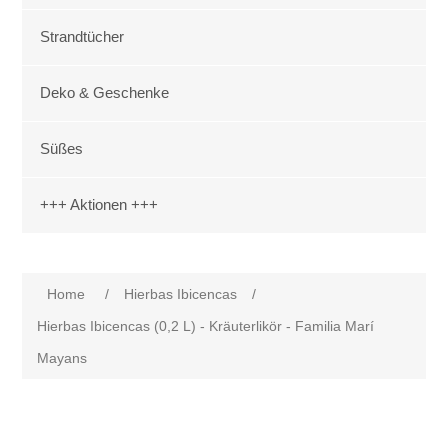
Strandtücher
Deko & Geschenke
Süßes
+++ Aktionen +++
Attribute name
Attribute value
Home
/
Hierbas Ibicencas
/
Hierbas Ibicencas (0,2 L) - Kräuterlikör - Familia Marí
Mayans